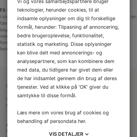
Vi og vores samarbejdspartnere bruger
teknologier, herunder cookies, til at
Få fodstatus og behandlingsplan
I klinikken tilbyder vi en fodstatus, hvor vi blandt andet undersøger din
indsamle oplysninger om dig til forskellige
følesans, hud og negle, kredsløb og eventuelle fejlstillinger. På
formål, herunder: Tilpasning af annoncering,
baggrund af undersøgelsen giver vi dig en behandlingsplan og
bedre brugeroplevelse, funktionalitet,
vejleder dig i, hvordan du plejer dine fødder, vælger fodtøj og
forebygger problemer. Vi kan også tilbyde indlæg, der styrker dine
statistik og marketing. Disse oplysninger
fødders funktion og mindsker risikoen for sår og faldulykker.
kan blive delt med annoncerings- og
analysepartnere, som kan kombinere dem
med data, du tidligere har givet dem eller
de har indsamlet gennem din brug af deres
Klinik for Fodterapi Hornslet
tjenester. Ved at klikke på 'OK' giver du
Tingvej 10b
samtykke til disse formål.
8543 Hornslet
fod@hornsletsnet.dk
Telefon
+45 86995333
Læs mere om vores brug af cookies og
behandling af persondata
her
.
Åbningstider
Mandag
08:30 – 17:00
VIS
DETALJER