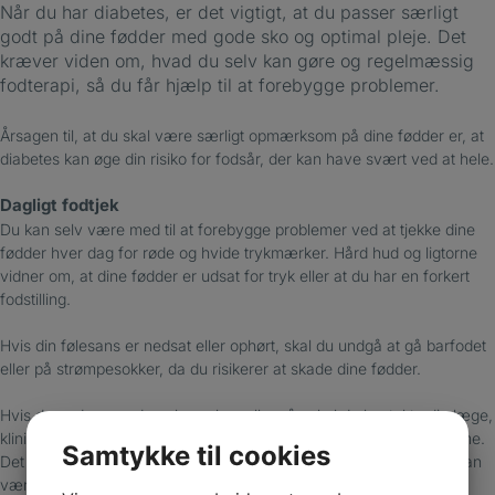
Når du har diabetes, er det vigtigt, at du passer særligt
godt på dine fødder med gode sko og optimal pleje. Det
kræver viden om, hvad du selv kan gøre og regelmæssig
fodterapi, så du får hjælp til at forebygge problemer.
Årsagen til, at du skal være særligt opmærksom på dine fødder er, at
diabetes kan øge din risiko for fodsår, der kan have svært ved at hele.
Dagligt fodtjek
Du kan selv være med til at forebygge problemer ved at tjekke dine
fødder hver dag for røde og hvide trykmærker. Hård hud og ligtorne
vidner om, at dine fødder er udsat for tryk eller at du har en forkert
fodstilling.
Hvis din følesans er nedsat eller ophørt, skal du undgå at gå barfodet
eller på strømpesokker, da du risikerer at skade dine fødder.
Hvis du opdager rødme, hævelser eller sår, skal du kontakte din læge,
klinikken eller vagtlægen, så du kan blive behandlet med det samme.
Samtykke til cookies
Det skyldes, at diabetiske fodsår kan udvikle sig hurtigt, og at du kan
være i risiko for amputation.